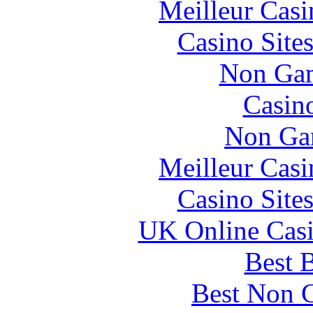
Meilleur Casi
Casino Site
Non Gam
Casin
Non Ga
Meilleur Casi
Casino Site
UK Online Cas
Best B
Best Non 