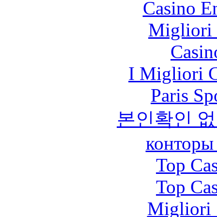
Casino En
Migliori
Casin
I Migliori
Paris Sp
본인확인 없
конторы
Top Cas
Top Cas
Migliori