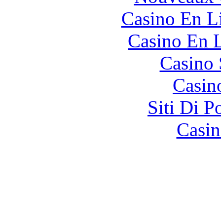
Casino En Li
Casino En L
Casino
Casin
Siti Di 
Casin