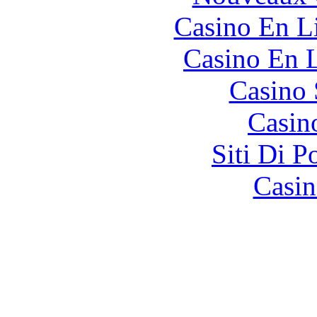
Casino En Li
Casino En L
Casino
Casin
Siti Di 
Casin